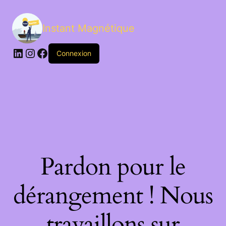
Instant Magnétique
LinkedIn
Instagram
Facebook
Connexion
Pardon pour le
dérangement ! Nous
travaillons sur